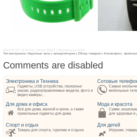
2016-05-07 19:54:24 | Автор: ID187 | Просмотров: 4047
Тип материала: Наручные часы с калькулятором | Обзор товаров с Алиэкспресс, прикольн
Comments are disabled
Электроника и Техника
Сотовые телефо
Гаджеты, USB устройства, лазерные
Самые необычн
указки, радиоуправляемые модели, фото и
мобильные те
видео камеры...
Для дома и офиса
Мода и красота
Всё для дома, ванной и кухни, а также
Сумки, кошельки
прикольные гаджеты для дома
для здоровья и
Спорт и отдых
Для детей
Товары для спорта, туризма и отдыха
Игрушки, товар