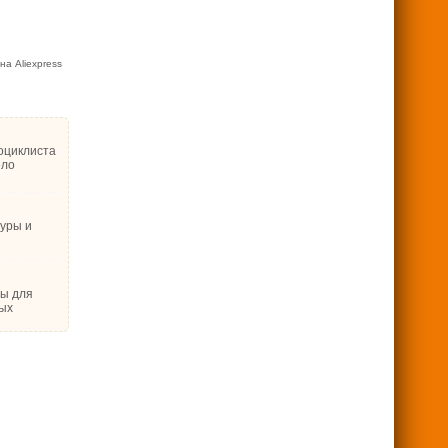
а Aliexpress
оциклиста
ело
туры и
ры для
ых