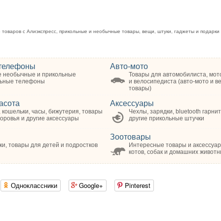
оваров с Алиэкспресс, прикольные и необычные товары, вещи, штуки, гаджеты и подарки н
телефоны
Авто-мото
 необычные и прикольные
Товары для автомобилиста, мот
ьные телефоны
и велосипедиста (авто-мото и в
товары)
асота
Аксессуары
 кошельки, часы, бижутерия, товары
Чехлы, зарядки, bluetooth гарни
оровья и другие аксессуары
другие прикольные штучки
Зоотовары
и, товары для детей и подростков
Интересные товары и аксессуа
котов, собак и домашних животн
Одноклассники
Google+
Pinterest