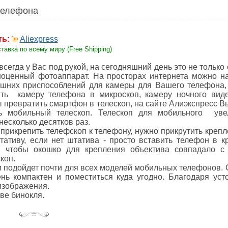
телефона
ть:
Aliexpress
тавка по всему миру (Free Shipping)
сегда у Вас под рукой, на сегодняшний день это не только
ноценный фотоаппарат. На просторах интернета можно на
шних приспособлений для камеры для Вашего телефона,
ить камеру телефона в микроскоп, камеру ночного вид
ы превратить смартфон в телескоп, на сайте Алиэкспресс 
ь мобильный телескоп. Телескоп для мобильного уве
несколько десятков раз.
 прикрепить телефскоп к телефону, нужно прикрутить креп
ативу, если нет штатива - просто вставить телефон в к
, чтобы окошко для крепления объектива совпадало с
скоп.
и подойдет почти для всех моделей мобильных телефонов. 
нь компактен и поместиться куда угодно. Благодаря уст
 изображения.
ве бинокля.