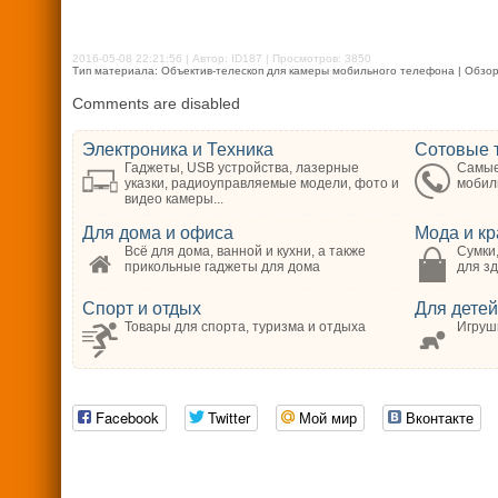
2016-05-08 22:21:56 | Автор: ID187 | Просмотров: 3850
Тип материала: Объектив-телескоп для камеры мобильного телефона | Обзор т
Comments are disabled
Электроника и Техника
Сотовые 
Гаджеты, USB устройства, лазерные
Самые
указки, радиоуправляемые модели, фото и
мобил
видео камеры...
Для дома и офиса
Мода и кр
Всё для дома, ванной и кухни, а также
Сумки,
прикольные гаджеты для дома
для зд
Спорт и отдых
Для детей
Товары для спорта, туризма и отдыха
Игрушк
Facebook
Twitter
Мой мир
Вконтакте