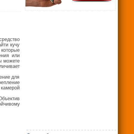
 средство
йти кучу
 которые
ения или
Вы можете
личивает
ление для
репление
 камерой
Объектив
ойчивому