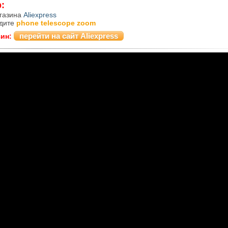
:
агазина
Aliexpress
едите
phone telescope zoom
перейти на сайт Aliexpress
зин: