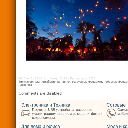
2015-04-01 19:49:12 | Автор: ID187 | Просмотров: 7376
Тип материала: Китайские фонарики, воздушные фонарики, небесные фонарик
Aliexpress
Comments are disabled
Электроника и Техника
Сотовые 
Гаджеты, USB устройства, лазерные
Самые
указки, радиоуправляемые модели, фото и
мобил
видео камеры...
Для дома и офиса
Мода и кр