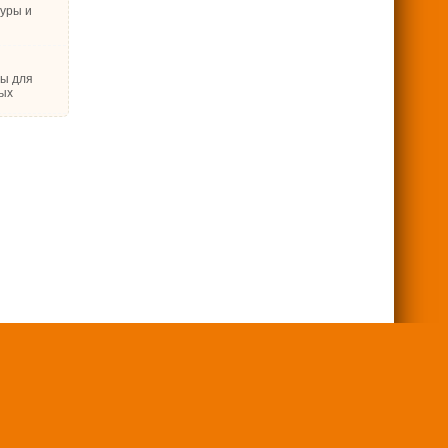
туры и
ры для
ых