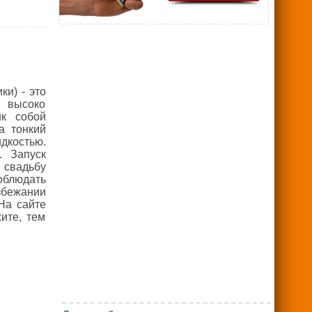
и) - это
 высоко
к собой
а тонкий
идкостью.
. Запуск
 свадьбу
соблюдать
збежании
На сайте
ите, тем