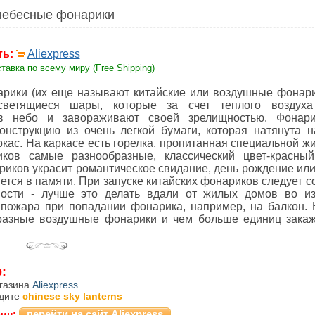
небесные фонарики
ть:
Aliexpress
тавка по всему миру (Free Shipping)
рики (их еще называют китайские или воздушные фонарик
ветящиеся шары, которые за счет теплого воздуха
в небо и завораживают своей зрелищностью. Фонари
онструкцию из очень легкой бумаги, которая натянута н
кас. На каркасе есть горелка, пропитанная специальной ж
ов самые разнообразные, классический цвет-красный
риков украсит романтическое свидание, день рождение или
нется в памяти. При запуске китайских фонариков следует 
ости - лучше это делать вдали от жилых домов во и
 пожара при попадании фонарика, например, на балкон. 
разные воздушные фонарики и чем больше единиц закаж
:
агазина
Aliexpress
едите
chinese sky lanterns
перейти на сайт Aliexpress
зин: