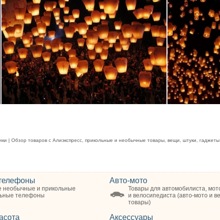
и | Обзор товаров с Алиэкспресс, прикольные и необычные товары, вещи, штуки, гаджеты
телефоны
Авто-мото
 необычные и прикольные
Товары для автомобилиста, мот
ьные телефоны
и велосипедиста (авто-мото и в
товары)
асота
Аксессуары