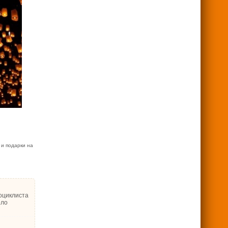
 и подарки на
оциклиста
ело