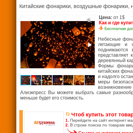
Китайские фонарики, воздушные фонарики, 
Цена:
от 1$
Как и где купи
Бесплатная дос
Небесные фона
летающие и с
поднимаются 
представляет к
деревянный кар
Формы фонарик
китайских фона
и надолго оста
меры безопасн
возникновение
Алиэкпресс Вы можете выбрать самые разнооб
меньше будет его стоимость.
Чтоб купить этот товар
1.
Перейдите на сайт интернет м
2.
В строке поиска по товарам вв
Ссылка на интернет мага