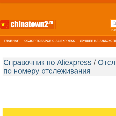
На
На
ГЛАВНАЯ
ОБЗОР ТОВАРОВ С ALIEXPRESS
ЛУЧШЕЕ НА АЛИЭКСП
Справочник по Aliexpress
/
Отсл
по номеру отслеживания