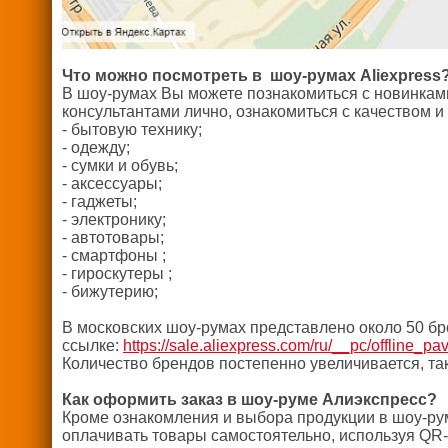
Что можно посмотреть в шоу-румах Aliexpress
В шоу-румах Вы можете познакомиться с новинками
консультантами лично, ознакомиться с качеством и
- бытовую технику;
- одежду;
- сумки и обувь;
- аксессуары;
- гаджеты;
- электронику;
- автотовары;
- смартфоны ;
- гироскутеры ;
- бижутерию;
В московских шоу-румах представлено около 50 бр
ссылке:
https://sale.aliexpress.com/ru/__pc/offline_pav
Количество брендов постепенно увеличивается, так
Как оформить заказ в шоу-руме Алиэкспресс?
Кроме ознакомления и выбора продукции в шоу-ру
оплачивать товары самостоятельно, используя QR-