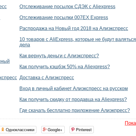
есс
Отслеживание посылок СДЭК с Aliexpress
"
Отслеживание посылки 007EX Express
Распродажа на Новый год 2018 на Алиэкспресс
10 товаров с AliExpress, которые не будут валяться
дела
Как вернуть деньги с Алиэкспресс?
нный
Как получить кэшбэк 50% на Aliexpress?
кспресс
Доставка с Алиэкспресс
Вход в личный кабинет Алиэкспресс на русском
Как получить скидку от продавца на Aliexpress?
Где скачать бесплатно приложение Алиэкпресс?
Пока
Одноклассники
Google+
Pinterest