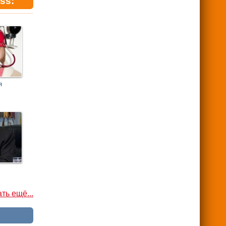
ss:
я
ть ещё...