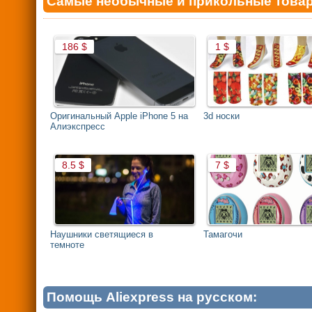
Самые необычные и прикольные товары,
Оригинальный Apple iPhone 5 на
3d носки
Алиэкспресс
Наушники светящиеся в
Тамагочи
темноте
Помощь Aliexpress на русском: