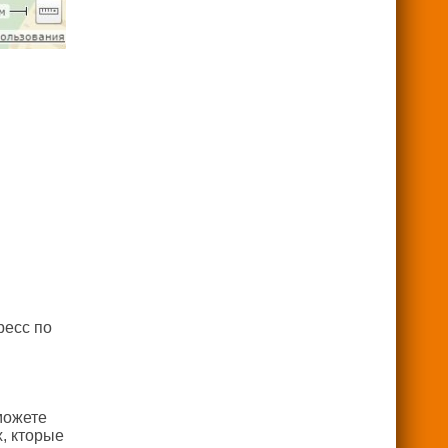
ресс по
можете
, кторые