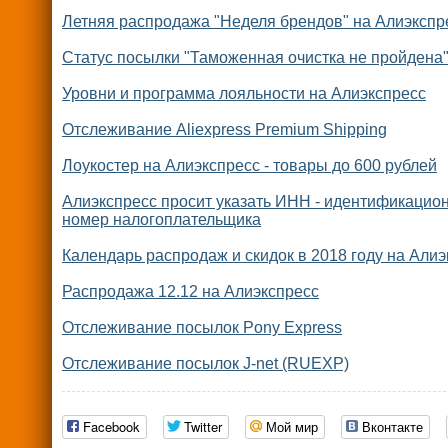
Летняя распродажа "Неделя брендов" на Алиэкспр
Статус посылки "Таможенная очистка не пройдена
Уровни и программа лояльности на Алиэкспресс
Отслеживание Aliexpress Premium Shipping
Лоукостер на Алиэкспресс - товары до 600 рублей
Алиэкспресс просит указать ИНН - идентификацио
номер налогоплательщика
Календарь распродаж и скидок в 2018 году на Алиэ
Распродажа 12.12 на Алиэкспресс
Отслеживание посылок Pony Express
Отслеживание посылок J-net (RUEXP)
Facebook
Twitter
Мой мир
Вконтакте