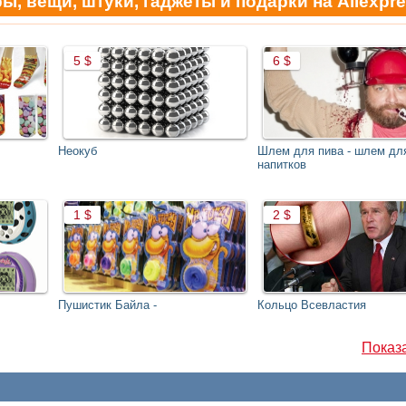
 вещи, штуки, гаджеты и подарки на Aliexpre
Неокуб
Шлем для пива - шлем дл
напитков
Пушистик Байла -
Кольцо Всевластия
Показа