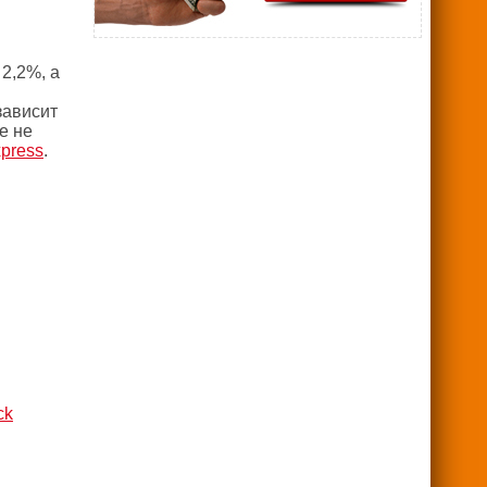
2,2%, а
зависит
е не
xpress
.
ck