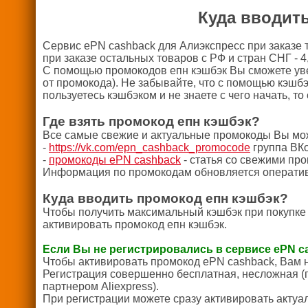
Куда вводит
Сервис ePN cashback для Алиэкспресс при заказе 
при заказе остальных товаров с РФ и стран СНГ - 4
С помощью промокодов епн кэшбэк Вы сможете увел
от промокода). Не забывайте, что с помощью кэшб
пользуетесь кэшбэком и не знаете с чего начать, т
Где взять промокод епн кэшбэк?
Все самые свежие и актуальные промокоды Вы може
-
https://vk.com/epn_cashback_promocode
группа ВК
-
промокоды ePN cashback
- статья со свежими пр
Информация по промокодам обновляется операти
Куда вводить промокод епн кэшбэк?
Чтобы получить максимальный кэшбэк при покупке 
активировать промокод епн кэшбэк.
Если Вы не регистрировались в сервисе ePN c
Чтобы активировать промокод ePN cashback, Вам 
Регистрация совершенно бесплатная, несложная (
партнером Aliexpress).
При регистрации можете сразу активировать актуа