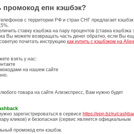
ь промокод епн кэшбэк?
телефонов с территории РФ и стран СНГ предлагает кэшбэк 
,5%.
ичить ставку кэшбэка на пару процентов (ставка кэшбэка 
эка Вы можете возвращать часть денег обратно, если Вы ещ
о советую почитать инструкцию
как купить с кэшбэком на Alie
те взять у нас:
онтакте
омокодами на нашем сайте
вно.
любого товара на сайте Алиэкспресс, Вам нужно будет
ashback
нужно зарегистрироваться в сервисе
https://epn.bz/ru/cashba
пару кликов) и безопасная (сервиc является официальным
льный промокод епн кэшбэк.